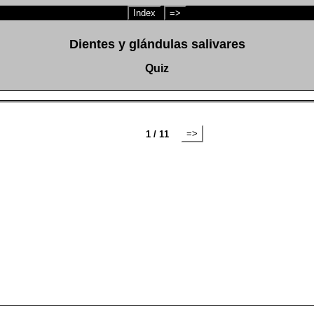
Index
=>
Dientes y glándulas salivares
Quiz
=>
1 / 11