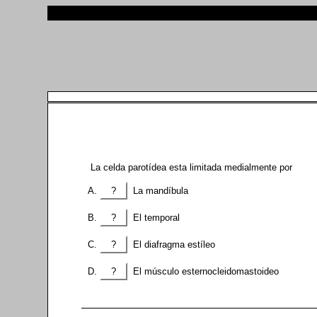
La celda parotídea esta limitada medialmente por
?
La mandíbula
?
El temporal
?
El diafragma estíleo
?
El músculo esternocleidomastoideo