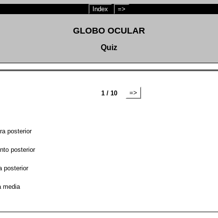
Index
=>
GLOBO OCULAR
Quiz
=>
1 / 10
a posterior
to posterior
 posterior
a media