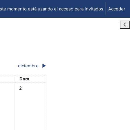
ste momento está usando el acceso para invitados
Acceder
Abr
diciembre
▶︎
do
Domingo
Dom
ntos, sábado, 1 noviembre
Sin eventos, domingo, 2 noviembre
2