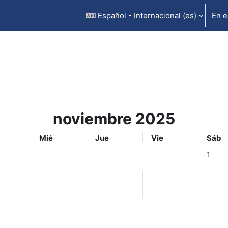
Español - Internacional ‎(es)‎
En e
noviembre 2025
tes
Miércoles
Jueves
Viernes
Sába
Mié
Jue
Vie
Sáb
Sin eve
1