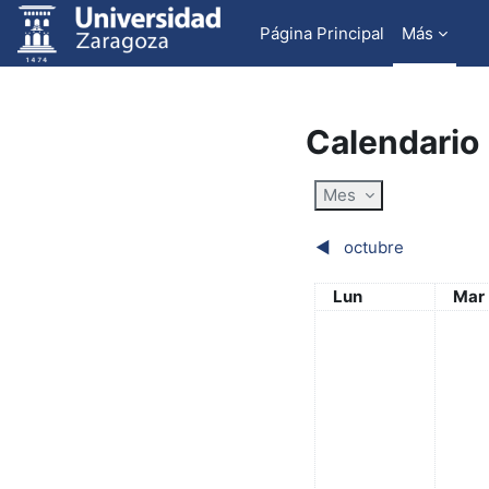
Salta al contenido principal
Página Principal
Más
Calendario
Mes
◀︎
octubre
Lunes
Mar
Lun
Mar