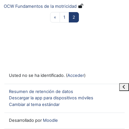
OCW Fundamentos de la motricidad
Página anterior
Página 1
Página 2
«
1
2
Usted no se ha identificado. (
Acceder
)
Abr
Resumen de retención de datos
Descargar la app para dispositivos móviles
Cambiar al tema estándar
Desarrollado por
Moodle