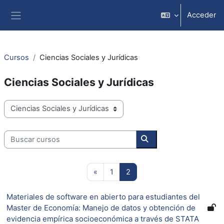
Salta al contenido principal
Acceder
Panel lateral
Cursos
Ciencias Sociales y Jurídicas
Ciencias Sociales y Jurídicas
Categorías
Buscar cursos
Buscar cursos
Página anterior
Página 1
Página 2
«
1
2
Materiales de software en abierto para estudiantes del
Master de Economía: Manejo de datos y obtención de
evidencia empírica socioeconómica a través de STATA