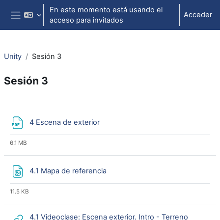
Salta al contenido principal
En este momento está usando el
Acceder
acceso para invitados
Panel lateral
Unity
Sesión 3
Sesión 3
Perfilado de sección
Archivo
4 Escena de exterior
6.1 MB
Archivo
4.1 Mapa de referencia
11.5 KB
4.1 Videoclase: Escena exterior. Intro - Terreno