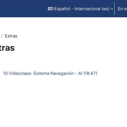
Español - Internacional ‎(es)‎
En e
Extras
tras
rfilado de sección
URL
10 Videoclase: Sistema Navegación - AI (18:47)