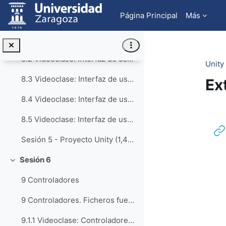
Salta al contenido principal
Página Principal
Más
8 Interfaz de usuario. Ficheros fuente (formato 7z)
8.1 Videoclase: Interfaz de usuario. Intro - Interfaz (24:55)
8.2 Videoclase: Interfaz de usuario. Cuadro 2. Marcador (7:33)
Unity
8.3 Videoclase: Interfaz de usuario. Cuadro 2. Cronometro (8:11)
Ex
8.4 Videoclase: Interfaz de usuario. Menu Opciones (14:55)
Pe
8.5 Videoclase: Interfaz de usuario. Integrar Menu Opciones (9:50)
Sesión 5 - Proyecto Unity (1,46 GBy. Comprimido en 7z)
Sesión 6
Colapsar
9 Controladores
9 Controladores. Ficheros fuente (formato 7z)
9.1.1 Videoclase: Controladores.Intro y preparación (13:56)