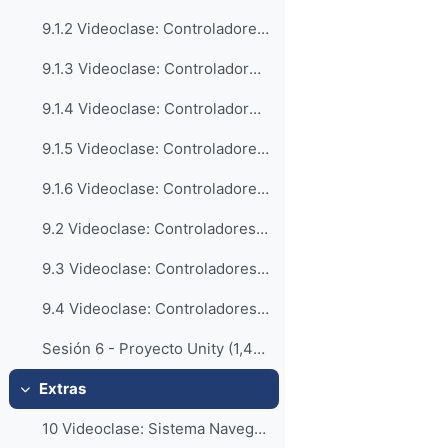
9.1.2 Videoclase: Controladores.transform.Position (16:31)
9.1.3 Videoclase: Controladores. transform.Métodos (4:10)
9.1.4 Videoclase: Controladores. Giro (6:13)
9.1.5 Videoclase: Controladores. Rigidbody (11:16)
9.1.6 Videoclase: Controladores. CharacterController (6:29)
9.2 Videoclase: Controladores - Personaje (16:54)
9.3 Videoclase: Controladores - Disparo (23:36)
9.4 Videoclase: Controladores - Explosión (16:28)
Sesión 6 - Proyecto Unity (1,46 GBy. Comprimido en 7z)
Extras
Colapsar
10 Videoclase: Sistema Navegación - AI (18:47)