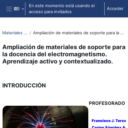
Salta al contenido principal
En este momento está usando el
Acceder
acceso para invitados
Panel lateral
Materiales Electromagnetismo
Ampliación de materiales de soporte para la docencia del electromagnetismo. Aprendizaje activo y contextualizado.
Ampliación de materiales de soporte para
la docencia del electromagnetismo.
Aprendizaje activo y contextualizado.
Perfilado de sección
INTRODUCCIÓN
PROFESORADO
Francisco J. Torcal
Carlos Sánchez Az