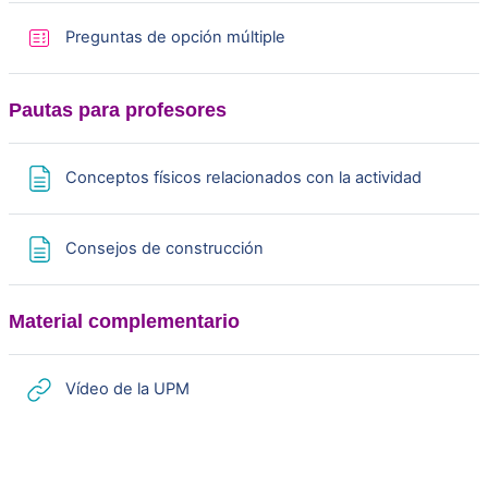
i
Cuestionario
Preguntas de opción múltiple
r
V
Pautas para profesores
í
Página
Conceptos físicos relacionados con la actividad
d
Página
Consejos de construcción
e
o
Material complementario
URL
Vídeo de la UPM