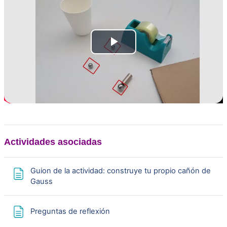
R
e
p
r
o
Actividades asociadas
d
Guion de la actividad: construye tu propio cañón de
Página
Gauss
u
c
Página
Preguntas de reflexión