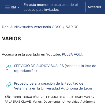
Salta al contenido principal
En este momento está usando el
Acceder
acceso para invitados
Panel lateral
Doc. Audiovisuales Veterinaria CCSS
VARIOS
VARIOS
Perfilado de sección
Acceso a esta apartado en Youtube:
PULSA AQUÍ
.
SERVICIO DE AUDIOVISUALES (acceso a la lista de
URL
reproducción)
Proyecto para la creación de la Facultad de
URL
Veterinaria en la Universidad Autónoma de León
AÑO: 2000. DURACIÓN: 20. FORMATO: 4:3. CALIDAD: 240 px
PALABRAS CLAVE: Varios, Documental, Universidad Autónoma