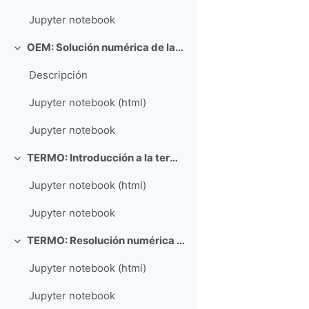
Jupyter notebook
OEM: Solución numérica de las ecuaciones de Maxwell: el método FDTD
Colapsar
Descripción
Jupyter notebook (html)
Jupyter notebook
TERMO: Introducción a la termodinámica técnica con PyroMat
Colapsar
Jupyter notebook (html)
Jupyter notebook
TERMO: Resolución numérica de la ecuación del calor
Colapsar
Jupyter notebook (html)
Jupyter notebook