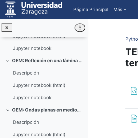
Salta al contenido principal
Página Principal
Más
OEM: Corrientes de deplazamiento: carga de un condensador
Colapsar
Descripción
Jupyter notebook (html)
Pytho
Jupyter notebook
TE
te
OEM: Reflexión en una lámina dieléctrica (ejemplo de tratamiento de errores estadísticos)
Colapsar
Descripción
Pe
Jupyter notebook (html)
Jupyter notebook
OEM: Ondas planas en medios conductores
Colapsar
Descripción
Jupyter notebook (html)