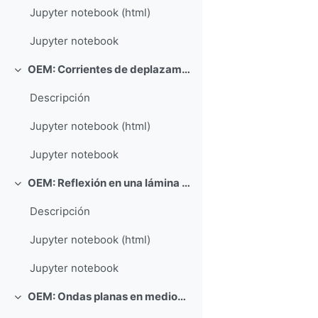
Jupyter notebook (html)
Jupyter notebook
OEM: Corrientes de deplazamiento: carga de un condensador
Colapsar
Descripción
Jupyter notebook (html)
Jupyter notebook
OEM: Reflexión en una lámina dieléctrica (ejemplo de tratamiento de errores estadísticos)
Colapsar
Descripción
Jupyter notebook (html)
Jupyter notebook
OEM: Ondas planas en medios conductores
Colapsar