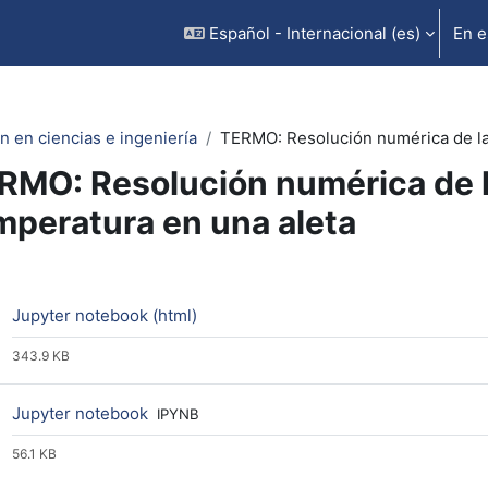
Español - Internacional ‎(es)‎
En e
n en ciencias e ingeniería
TERMO: Resolución numérica de la 
RMO: Resolución numérica de l
mperatura en una aleta
rfilado de sección
Archivo
Jupyter notebook (html)
343.9 KB
Archivo
Jupyter notebook
IPYNB
56.1 KB