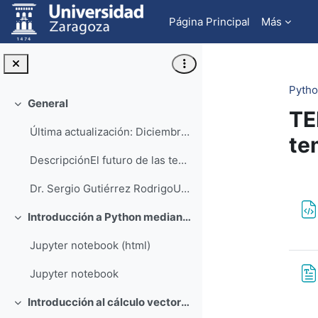
Salta al contenido principal
Página Principal
Más
Pytho
General
Colapsar
TE
Última actualización: Diciembre 2023
te
DescripciónEl futuro de las tecnologías de la info...
Pe
Dr. Sergio Gutiérrez RodrigoUniversidad de Zaragoz...
Introducción a Python mediante ejemplos
Colapsar
Jupyter notebook (html)
Jupyter notebook
Introducción al cálculo vectorial con Python
Colapsar