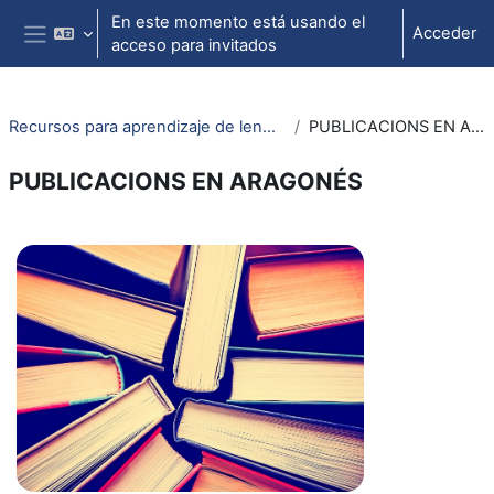
Salta al contenido principal
En este momento está usando el
Acceder
acceso para invitados
Panel lateral
Recursos para aprendizaje de lengua aragonesa
PUBLICACIONS EN ARAGONÉS
PUBLICACIONS EN ARAGONÉS
Perfilado de sección