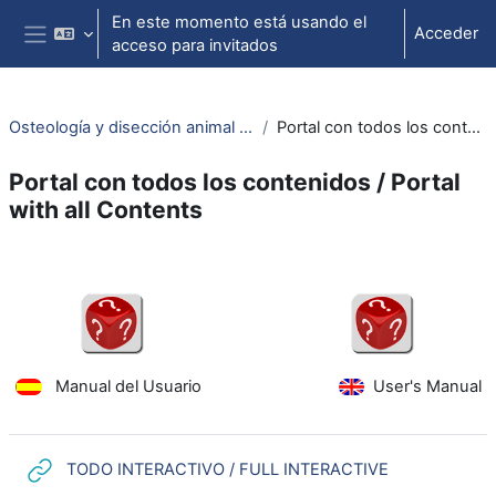
Salta al contenido principal
En este momento está usando el
Acceder
acceso para invitados
Panel lateral
Osteología y disección animal / Animal osteology and dissection
Portal con todos los contenidos / Portal with all Contents
Portal con todos los contenidos / Portal
with all Contents
Perfilado de sección
Manual del Usuario
User's Manual
URL
TODO INTERACTIVO / FULL INTERACTIVE