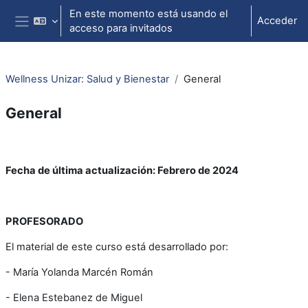
Salta al contenido principal
En este momento está usando el
Acceder
acceso para invitados
Panel lateral
Wellness Unizar: Salud y Bienestar
General
General
Perfilado de sección
Fecha de última actualización: Febrero de 2024
PROFESORADO
El material de este curso está desarrollado por:
- María Yolanda Marcén Román
- Elena Estebanez de Miguel