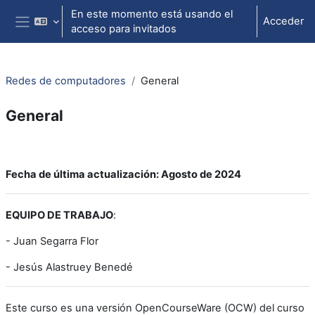
Salta al contenido principal
En este momento está usando el
Acceder
acceso para invitados
Panel lateral
Redes de computadores
General
General
Perfilado de sección
Fecha de última actualización: Agosto de 2024
EQUIPO DE TRABAJO
:
- Juan Segarra Flor
- Jesús Alastruey Benedé
Este curso es una versión OpenCourseWare (OCW) del curso