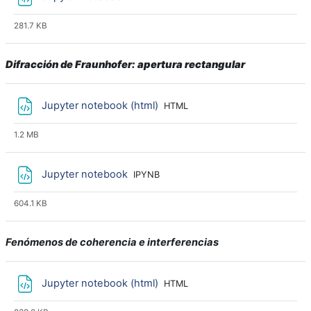
281.7 KB
Difracción de Fraunhofer: apertura rectangular
Archivo
Jupyter notebook (html)
HTML
1.2 MB
Archivo
Jupyter notebook
IPYNB
604.1 KB
Fenómenos de coherencia e interferencias
Archivo
Jupyter notebook (html)
HTML