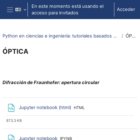
Salta al contenido principal
En este momento está usando el
Acceder
acceso para invitados
Panel lateral
Python en ciencias e ingeniería: tutoriales basados en ejemplos (2024)
ÓPTICA
ÓPTICA
Perfilado de sección
Difracción de Fraunhofer: apertura circular
Archivo
Jupyter notebook (html)
HTML
873.3 KB
Archivo
Jupyter notebook
IPYNB