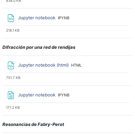
838.0 KB
Archivo
Jupyter notebook
IPYNB
218.1 KB
Difracción por una red de rendijas
Archivo
Jupyter notebook (html)
HTML
751.7 KB
Archivo
Jupyter notebook
IPYNB
171.2 KB
Resonancias de Fabry-Perot