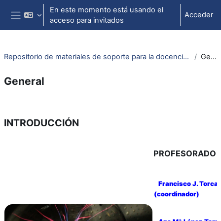
Salta al contenido principal
En este momento está usando el
Acceder
acceso para invitados
Panel lateral
Repositorio de materiales de soporte para la docencia de la física universitaria II
General
General
Perfilado de sección
INTRODUCCIÓN
PROFESORADO 
Francisco J. Torcal
(coordinador)