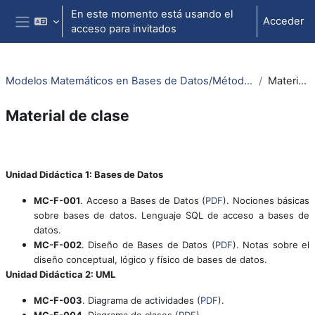
Salta al contenido principal
En este momento está usando el
Acceder
acceso para invitados
Panel lateral
Modelos Matemáticos en Bases de Datos/Métodos Matemáticos en Ingeniería del Software
Material de clase
Material de clase
Perfilado de sección
Unidad Didáctica 1: Bases de Datos
MC-F-001
. Acceso a Bases de Datos (
PDF
). Nociones básicas
sobre bases de datos. Lenguaje SQL de acceso a bases de
datos.
MC-F-002
. Diseño de Bases de Datos (
PDF
). Notas sobre el
diseño conceptual, lógico y físico de bases de datos.
Unidad Didáctica 2: UML
MC-F-003
. Diagrama de actividades (
PDF
).
MC-F-004
. Diagrama de clases (
PDF
).