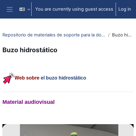
Skip to main content
You are currently using guest access
Log in
Side panel
Repositorio de materiales de soporte para la docencia de la física universitaria II
Buzo hidrostático
Buzo hidrostático
Section outline
Web sobre
el buzo hidrostático
Material audiovisual