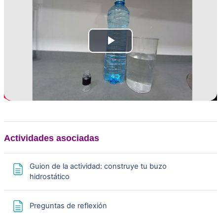
P
l
a
y
V
Actividades asociadas
i
Guion de la actividad: construye tu buzo
Page
hidrostático
d
e
Page
Preguntas de reflexión