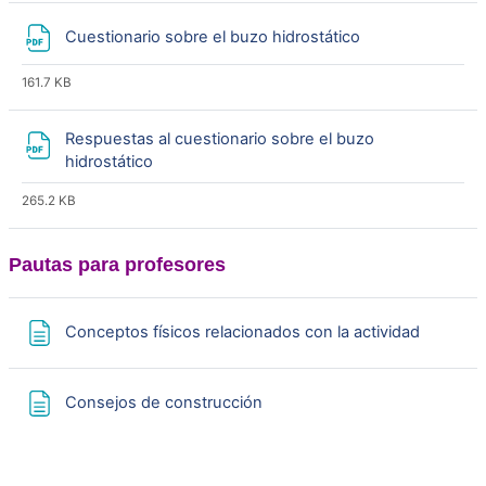
o
File
Cuestionario sobre el buzo hidrostático
161.7 KB
Respuestas al cuestionario sobre el buzo
File
hidrostático
265.2 KB
Pautas para profesores
Page
Conceptos físicos relacionados con la actividad
Page
Consejos de construcción