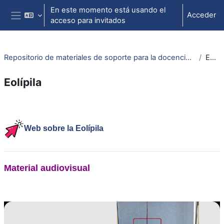
Salta al contenido principal
En este momento está usando el
Acceder
acceso para invitados
Panel lateral
Repositorio de materiales de soporte para la docencia de la física universitaria II
Eolípila
Eolípila
Perfilado de sección
Web sobre la Eolípila
Material audiovisual