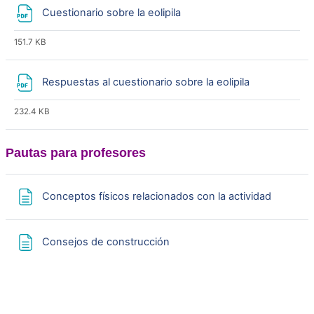
i
Archivo
Cuestionario sobre la eolipila
r
151.7 KB
V
Archivo
Respuestas al cuestionario sobre la eolipila
í
232.4 KB
d
Pautas para profesores
e
o
Página
Conceptos físicos relacionados con la actividad
Página
Consejos de construcción