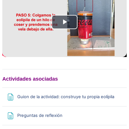
R
e
p
r
o
Actividades asociadas
d
Página
Guion de la actividad: construye tu propia eolípila
u
Página
Preguntas de reflexión
c