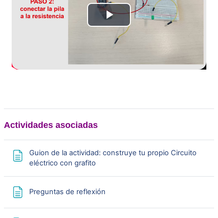
R
e
p
r
o
Actividades asociadas
d
Guion de la actividad: construye tu propio Circuito
u
Página
eléctrico con grafito
c
Página
Preguntas de reflexión
i