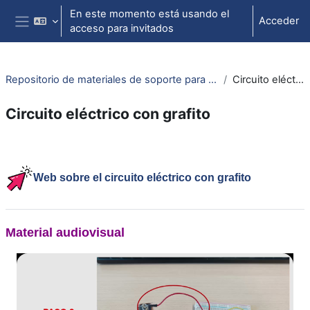
Salta al contenido principal
En este momento está usando el
Acceder
acceso para invitados
Panel lateral
Repositorio de materiales de soporte para la docencia de la física universitaria II
Circuito eléctrico con grafito
Circuito eléctrico con grafito
Perfilado de sección
Web sobre el circuito eléctrico con grafito
Material audiovisual