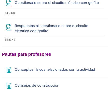
r
Archi
Cuestionario sobre el circuito eléctrico con grafito
V
51.2 KB
í
Respuestas al cuestionario sobre el circuito
Archivo
eléctrico con grafito
d
56.5 KB
e
Pautas para profesores
o
Página
Conceptos físicos relacionados con la actividad
Página
Consejos de construcción