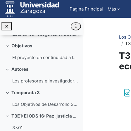
Colapsar
Salta al contenido principal
Página Principal
Más
Fecha de última actualización: Noviembre de 2025
Presentación
Colapsar
Este curso recoge las entrevistas en formato de po...
Los O
T3
Objetivos
Colapsar
T3
El proyecto da continuidad a la iniciativa impulsa...
ec
Autores
Colapsar
Los profesores e investigadores participantes en e...
Pe
Temporada 3
Colapsar
Los Objetivos de Desarrollo Sostenible y el Derecho: reflexiones y visiones (3ª edición)
T3E1: El ODS 16: Paz, justicia e instituciones sólidas
Colapsar
3x01