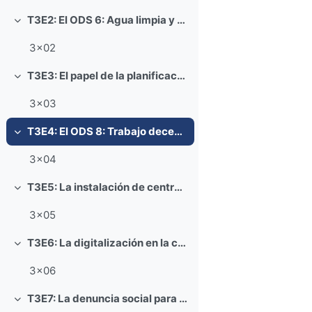
T3E2: El ODS 6: Agua limpia y saneamiento
Colapsar
3x02
T3E3: El papel de la planificación hidrológica en la lucha contra el cambio climático: una intersección entre los ODS 6 y 13
Colapsar
3x03
T3E4: El ODS 8: Trabajo decente y crecimiento económico
Colapsar
3x04
T3E5: La instalación de centros de datos en España y el consumo sostenible en relación con el ODS 9
Colapsar
3x05
T3E6: La digitalización en la consecución de los ODS
Colapsar
3x06
T3E7: La denuncia social para alcanzar la igualdad de género: una mirada literaria sobre el ODS 5
Colapsar