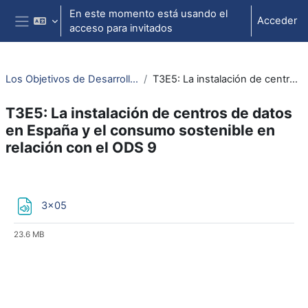
Salta al contenido principal
En este momento está usando el
Acceder
acceso para invitados
Panel lateral
Los Objetivos de Desarrollo Sostenible y el Derecho: reflexiones y visiones (3ª edición)
T3E5: La instalación de centros de datos en España y el consumo sostenible en relación con el ODS 9
T3E5: La instalación de centros de datos
en España y el consumo sostenible en
relación con el ODS 9
Perfilado de sección
Archivo
3x05
23.6 MB