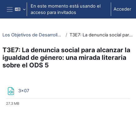
Salta al contenido principal
En este momento está usando el
Acceder
acceso para invitados
Panel lateral
Los Objetivos de Desarrollo Sostenible y el Derecho: reflexiones y visiones (3ª edición)
T3E7: La denuncia social para alcanzar la igualdad de género: una mirada literaria sobre el ODS 5
T3E7: La denuncia social para alcanzar la
igualdad de género: una mirada literaria
sobre el ODS 5
Perfilado de sección
Archivo
3x07
27.3 MB