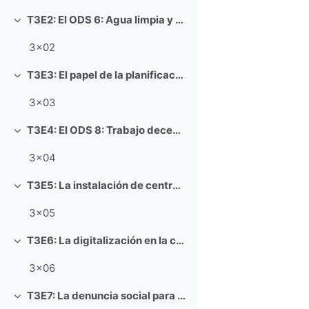
T3E2: El ODS 6: Agua limpia y saneamiento
Colapsar
3x02
T3E3: El papel de la planificación hidrológica en la lucha contra el cambio climático: una intersección entre los ODS 6 y 13
Colapsar
3x03
T3E4: El ODS 8: Trabajo decente y crecimiento económico
Colapsar
3x04
T3E5: La instalación de centros de datos en España y el consumo sostenible en relación con el ODS 9
Colapsar
3x05
T3E6: La digitalización en la consecución de los ODS
Colapsar
3x06
T3E7: La denuncia social para alcanzar la igualdad de género: una mirada literaria sobre el ODS 5
Colapsar