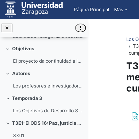
Colapsar
Salta al contenido principal
Página Principal
Más
Fecha de última actualización: Noviembre de 2025
Presentación
Colapsar
Este curso recoge las entrevistas en formato de po...
Los O
T3
Objetivos
Colapsar
cump
El proyecto da continuidad a la iniciativa impulsa...
T3
Autores
me
Colapsar
cu
Los profesores e investigadores participantes en e...
Temporada 3
Colapsar
Pe
Los Objetivos de Desarrollo Sostenible y el Derecho: reflexiones y visiones (3ª edición)
T3E1: El ODS 16: Paz, justicia e instituciones sólidas
Colapsar
3x01