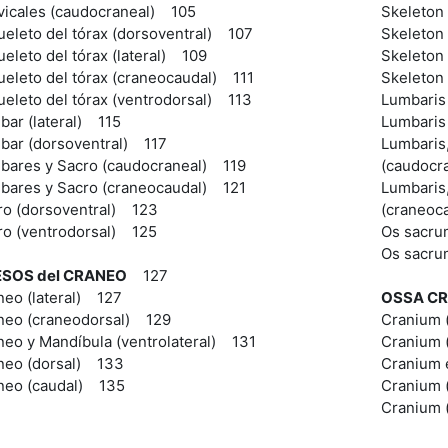
vicales (caudocraneal) 105
Skeleton 
ueleto del tórax (dorsoventral) 107
Skeleton 
eleto del tórax (lateral) 109
Skeleton 
ueleto del tórax (craneocaudal) 111
Skeleton 
ueleto del tórax (ventrodorsal) 113
Lumbaris 
bar (lateral) 115
Lumbaris
bar (dorsoventral) 117
Lumbaris
bares y Sacro (caudocraneal) 119
(caudocr
bares y Sacro (craneocaudal) 121
Lumbaris
ro (dorsoventral) 123
(craneoc
ro (ventrodorsal) 125
Os sacru
Os sacru
SOS del CRANEO
127
neo (lateral) 127
OSSA C
neo (craneodorsal) 129
Cranium (
neo y Mandíbula (ventrolateral) 131
Cranium 
neo (dorsal) 133
Cranium e
neo (caudal) 135
Cranium 
Cranium 