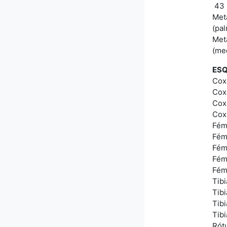
43
Met
(pa
Met
(me
ESQ
Cox
Cox
Cox
Coxa
Fém
Fém
Fém
Fém
Fém
Tib
Tib
Tib
Tibi
Rótu