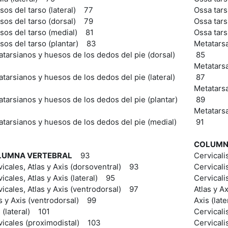
os del tarso (lateral) 77
Ossa tars
sos del tarso (dorsal) 79
Ossa tars
sos del tarso (medial) 81
Ossa tars
sos del tarso (plantar) 83
Metatarsa
tarsianos y huesos de los dedos del pie (dorsal)
85
Metatarsa
tarsianos y huesos de los dedos del pie (lateral)
87
Metatarsa
tarsianos y huesos de los dedos del pie (plantar)
89
Metatarsa
atarsianos y huesos de los dedos del pie (medial)
91
COLUMN
LUMNA VERTEBRAL
93
Cervicali
icales, Atlas y Axis (dorsoventral) 93
Cervicalis
icales, Atlas y Axis (lateral) 95
Cervicali
icales, Atlas y Axis (ventrodorsal) 97
Atlas y A
s y Axis (ventrodorsal) 99
Axis (lat
 (lateral) 101
Cervicali
vicales (proximodistal) 103
Cervicali