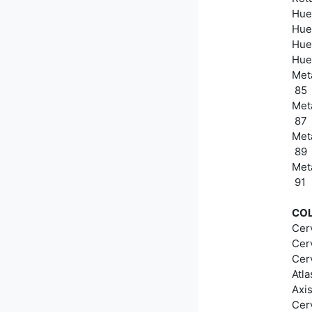
Hues
Hue
Hue
Hue
Meta
85
Meta
87
Meta
89
Met
91
CO
Cerv
Cerv
Cerv
Atla
Axis
Cer