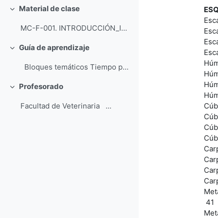
Material de clase
ESQ
Colapsar
Escá
MC-F-001. INTRODUCCIÓN_INSTRUCCIONES / INTRODUCT...
Esc
Esc
Guía de aprendizaje
Colapsar
Esc
Húm
Bloques temáticos Tiempo previsto de apr...
Húm
Húm
Profesorado
Colapsar
Húm
Cúbi
Facultad de Veterinaria ...
Cúbi
Cúb
Cúb
Car
Car
Car
Car
Met
41
Met