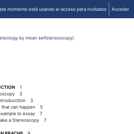
ste momento está usando el acceso para invitados
Acceder
osteology by mean selfstereoscopy)
UCTION
1
eoscopy 3
ntroducction 3
 that can happen 5
example to essay 7
ake a Stereoscopy 7
N BRACHII
9