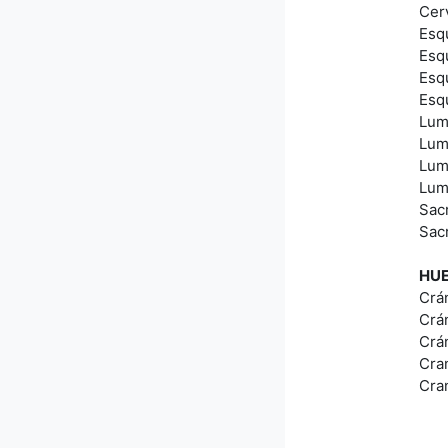
Cer
Esq
Esqu
Esq
Esq
Lum
Lum
Lum
Lum
Sac
Sac
HUE
Crá
Crá
Crá
Cra
Cra