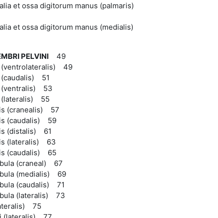
lia et ossa digitorum manus (palmaris)
lia et ossa digitorum manus (medialis)
MBRI PELVINI
49
(ventrolateralis) 49
 (caudalis) 51
 (ventralis) 53
(lateralis) 55
is (cranealis) 57
is (caudalis) 59
s (distalis) 61
s (lateralis) 63
is (caudalis) 65
fibula (craneal) 67
fibula (medialis) 69
fibula (caudalis) 71
ibula (lateralis) 73
lateralis) 75
i (lateralis) 77