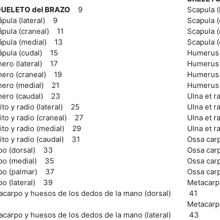
UELETO del BRAZO
9
Scapula (
pula (lateral) 9
Scapula (
ápula (craneal) 11
Scapula 
ápula (medial) 13
Scapula 
ápula (cudal) 15
Humerus 
ero (lateral) 17
Humerus 
ero (craneal) 19
Humerus 
ero (medial) 21
Humerus 
ero (caudal) 23
Ulna et r
to y radio (lateral) 25
Ulna et r
to y radio (craneal) 27
Ulna et r
ito y radio (medial) 29
Ulna et r
ito y radio (caudal) 31
Ossa carp
po (dorsal) 33
Ossa carp
po (medial) 35
Ossa car
po (palmar) 37
Ossa carp
po (lateral) 39
Metacarpa
acarpo y huesos de los dedos de la mano (dorsal)
41
Metacarpa
acarpo y huesos de los dedos de la mano (lateral)
43