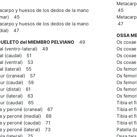
Metacarpa
acarpo y huesos de los dedos de la mano
45
lmar) 45
Metacarpa
acarpo y huesos de los dedos de la mano
47
dial) 47
OSSA ME
UELETO del MIEMBRO PELVIANO
49
Os coxae 
al (ventro-lateral) 49
Os coxae
al (caudal) 51
Os coxae
al (ventral) 53
Os coxae 
l (lateral) 55
Os femor
ur (craneal) 57
Os femor
ur (caudal) 59
Os femori
ur (distal) 61
Os femori
ur (lateral) 63
Os femor
ur (caudal) 65
Tibia et 
ia y peroné (craneal) 67
Tibia et 
ia y peroné (medial) 69
Tibia et 
ia y peroné (caudal) 71
Tibia et f
a y peroné (lateral) 73
Patella (
la (lateral) 75
Ossa tars