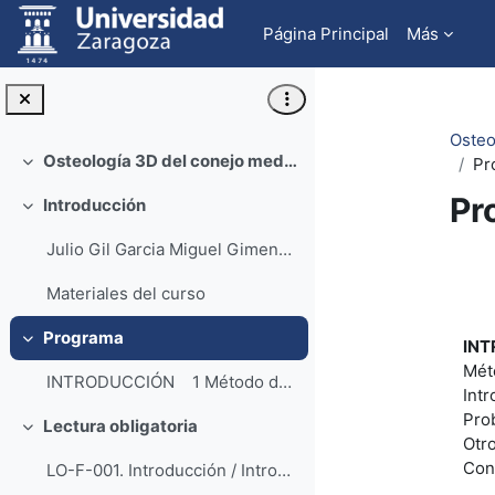
Salta al contenido principal
Página Principal
Más
Osteo
Osteología 3D del conejo mediante autoestereoscopía (Rabbit's 3D osteology by mean selfstereoscopy)
Pr
Colapsar
Pr
Introducción
Colapsar
Julio Gil Garcia Miguel Gimeno Domín...
Pe
Materiales del curso
Programa
IN
Colapsar
Mét
INTRODUCCIÓN 1 Método de Autoestereos...
Intr
Pro
Lectura obligatoria
Colapsar
Otr
Con
LO-F-001. Introducción / Introduction (PDF). ...