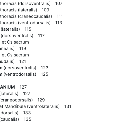
thoracis (dorsoventralis) 107
thoracis (lateralis) 109
thoracis (craneocaudalis) 111
thoracis (ventrodorsalis) 113
(lateralis) 115
 (dorsoventralis) 117
, et Os sacrum
anealis) 119
, et Os sacrum
audalis) 121
m (dorsoventralis) 123
m (ventrodorsalis) 125
RANIUM
127
lateralis) 127
(craneodorsalis) 129
t Mandíbula (ventrolateralis) 131
(dorsalis) 133
(caudalis) 135