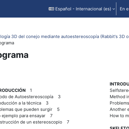
Español - Internacional ‎(es)‎
En e
logía 3D del conejo mediante autoestereoscopía (Rabbit's 3D 
ograma
ograma
rfilado de sección
INTROD
TRODUCCIÓN
1
Selfster
odo de Autoestereoscopía 3
Method i
oducción a la técnica 3
Problems
blemas que pueden surgir 5
Another 
o ejemplo para ensayar 7
How to m
strucción de un estereoscopio 7
SKELETO