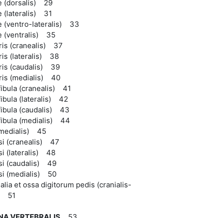
 (dorsalis) 29
 (lateralis) 31
 (ventro-lateralis) 33
 (ventralis) 35
is (cranealis) 37
is (lateralis) 38
is (caudalis) 39
ris (medialis) 40
 fibula (cranealis) 41
fibula (lateralis) 42
 fibula (caudalis) 43
 fibula (medialis) 44
 (medialis) 45
si (cranealis) 47
si (lateralis) 48
si (caudalis) 49
si (medialis) 50
alia et ossa digitorum pedis (cranialis-
s) 51
A VERTEBRALIS
53