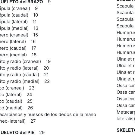
UELETO del BRAZO
9
Scapula
ápula (craneal) 9
Scapula 
ápula (caudal) 10
Scapula 
pula (lateral) 11
Scapula
ápula (medial) 13
Humerus
ero (craneal) 15
Humerus 
ero (lateral) 16
Humerus
ero (caudal) 17
Humerus
ero (medial) 18
Ulna et 
to y radio (craneal) 19
Ulna et 
to y radio (lateral) 20
Ulna et 
to y radio (caudal) 21
Ulna et 
ito y radio (medial) 22
Ossa car
po (craneal) 23
Ossa car
po (lateral) 24
Ossa car
po (caudal) 25
Ossa car
po (medial) 26
Metacarp
acarpianos y huesos de los dedos de la mano
laterali
aneo-laterall) 27
SKELET
UELETO del PIE
29