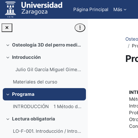
Salta al contenido principal
Página Principal
Más
Osteo
Osteología 3D del perro mediante autoesteroscopía (Dog's 3D osteology by mean selfstereoscopy)
Pr
Colapsar
Pr
Introducción
Colapsar
Julio Gil García Miguel Gimeno Domíngu...
Pe
Materiales del curso
IN
Programa
Colapsar
Mét
Intr
INTRODUCCIÓN 1 Método de Autoestereos...
Pro
Lectura obligatoria
Otr
Colapsar
Con
LO-F-001. Introducción / Introduction (PDF).