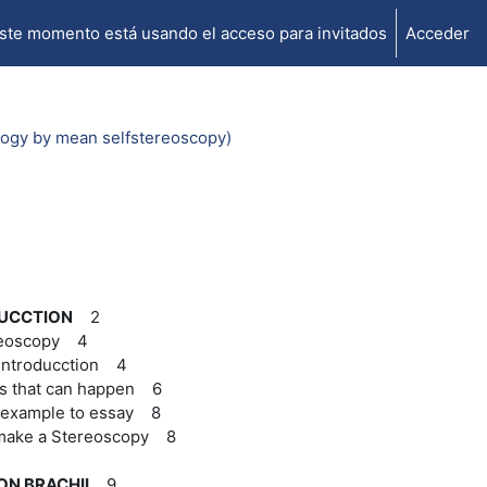
ste momento está usando el acceso para invitados
Acceder
logy by mean selfstereoscopy)
UCCTION
2
reoscopy 4
introducction 4
s that can happen 6
 example to essay 8
make a Stereoscopy 8
ON BRACHII
9