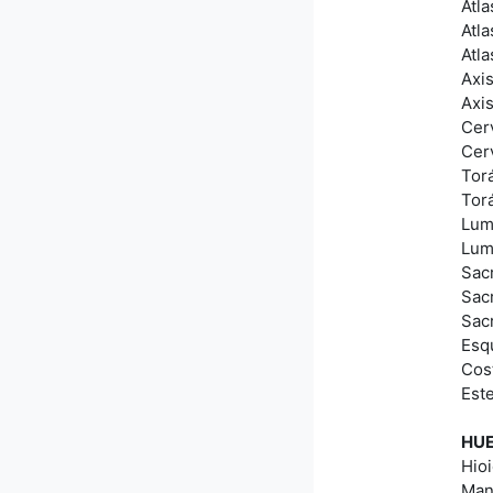
Atla
Atla
Atla
Axi
Axi
Cerv
Cer
Tor
Tor
Lum
Lum
Sac
Sac
Sac
Esq
Cost
Est
HUE
Hioi
Man