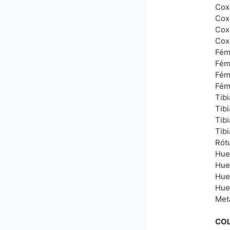
Cox
Cox
Cox
Cox
Fém
Fém
Fém
Fém
Tib
Tibi
Tib
Tib
Rót
Hue
Hues
Hue
Hue
Meta
CO