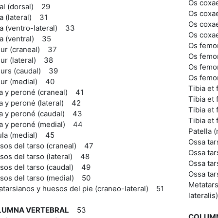
Os coxae
al (dorsal) 29
Os coxae
a (lateral) 31
Os coxae
a (ventro-lateral) 33
Os coxae
a (ventral) 35
Os femor
ur (craneal) 37
Os femor
ur (lateral) 38
Os femor
urs (caudal) 39
Os femo
ur (medial) 40
Tibia et
ia y peroné (craneal) 41
Tibia et 
a y peroné (lateral) 42
Tibia et
ia y peroné (caudal) 43
Tibia et
ia y peroné (medial) 44
Patella
ula (medial) 45
Ossa tar
sos del tarso (craneal) 47
Ossa tar
os del tarso (lateral) 48
Ossa tar
sos del tarso (caudal) 49
Ossa tar
sos del tarso (medial) 50
Metatars
tarsianos y huesos del pie (craneo-lateral) 51
laterali
LUMNA VERTEBRAL
53
COLUMN