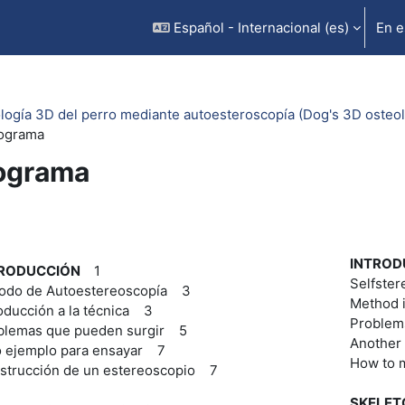
Español - Internacional ‎(es)‎
En e
logía 3D del perro mediante autoesteroscopía (Dog's 3D osteo
ograma
ograma
rfilado de sección
INTROD
TRODUCCIÓN
1
Selfste
odo de Autoestereoscopía 3
Method 
oducción a la técnica 3
Problem
blemas que pueden surgir 5
Another
o ejemplo para ensayar 7
How to 
strucción de un estereoscopio 7
SKELET