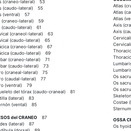
s (craneo-lateral) 53
Atlas (cr
s (caudo-lateral) 55
Atlas (c
s (ventral) 57
Atlas (v
s (craneo-lateral) 59
Axis (cr
s (caudo-lateral) 61
Axis (ca
ical (craneol-lateral) 63
Cervical
vical (caudo-lateral) 65
Cervical
ácica (craneo-lateral) 67
Thoracic
ácica (caudo-lateral) 69
Thoracic
bar (craneo-lateral) 71
Lumbaris
bar (caudo-lateral) 73
Lumbaris
ro (craneal-lateral) 75
Os sacru
ro (caudal-lateral) 77
Os sacru
ro (ventral) 79
Os sacru
ueleto del tórax (caudo-craneal) 81
Skeleton
illa (lateral) 83
Costae (
ernón (vental) 85
Sternum
SOS del CRANEO
87
OSSA C
des (lateral) 87
Os hyoid
díbula (dorsal) 89