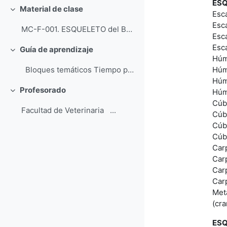
ESQ
Material de clase
Colapsar
Esc
Esc
MC-F-001. ESQUELETO del BRAZO / SKELETON BRACHII...
Escá
Esc
Guía de aprendizaje
Colapsar
Húm
Húm
Bloques temáticos Tiempo previsto de apr...
Húm
Profesorado
Húm
Colapsar
Cúbi
Facultad de Veterinaria ...
Cúbi
Cúbi
Cúb
Car
Car
Car
Car
Met
(cr
ESQ