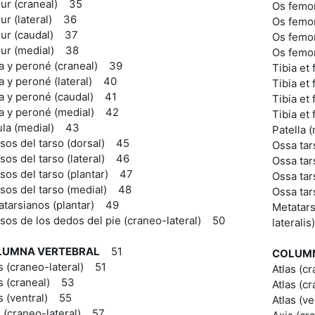
ur (craneal) 35
Os femor
ur (lateral) 36
Os femor
ur (caudal) 37
Os femor
ur (medial) 38
Os femo
ia y peroné (craneal) 39
Tibia et 
a y peroné (lateral) 40
Tibia et 
ia y peroné (caudal) 41
Tibia et
ia y peroné (medial) 42
Tibia et
ula (medial) 43
Patella
sos del tarso (dorsal) 45
Ossa tar
os del tarso (lateral) 46
Ossa tar
sos del tarso (plantar) 47
Ossa tar
sos del tarso (medial) 48
Ossa tar
atarsianos (plantar) 49
Metatars
sos de los dedos del pie (craneo-lateral) 50
laterali
LUMNA VERTEBRAL
51
COLUMN
s (craneo-lateral) 51
Atlas (cr
as (craneal) 53
Atlas (c
s (ventral) 55
Atlas (v
s (craneo-lateral) 57