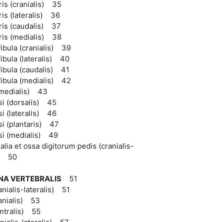
is (cranialis) 35
is (lateralis) 36
is (caudalis) 37
ris (medialis) 38
fibula (cranialis) 39
fibula (lateralis) 40
 fibula (caudalis) 41
 fibula (medialis) 42
 (medialis) 43
si (dorsalis) 45
si (lateralis) 46
si (plantaris) 47
si (medialis) 49
alia et ossa digitorum pedis (cranialis-
s) 50
A VERTEBRALIS
51
anialis-lateralis) 51
ranialis) 53
entralis) 55