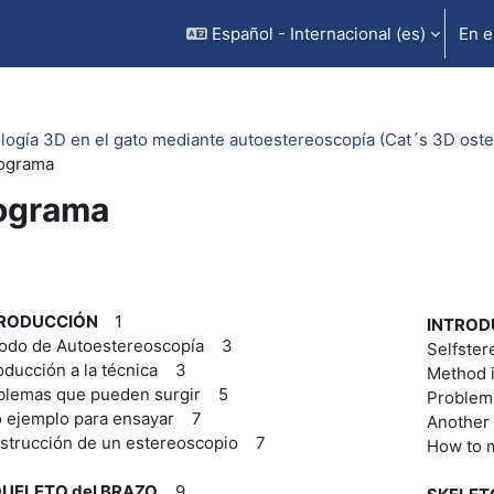
Español - Internacional ‎(es)‎
En e
logía 3D en el gato mediante autoestereoscopía (Cat´s 3D ost
ograma
ograma
rfilado de sección
TRODUCCIÓN
1
INTROD
odo de Autoestereoscopía 3
Selfste
oducción a la técnica 3
Method 
blemas que pueden surgir 5
Problem
o ejemplo para ensayar 7
Another
strucción de un estereoscopio 7
How to 
UELETO del BRAZO
9