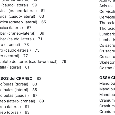
Axis (cr
s (caudo-lateral) 59
Axis (ca
ical (craneo-lateral) 61
Cervicali
vical (caudo-lateral) 63
Cervical
ácica (craneo-lateral) 65
Thoracic
cica (lateral) 67
Thoracic
bar (craneo-lateral) 69
Lumbaris
bar (caudo-lateral) 71
Lumbaris
ro (craneal) 73
Os sacru
ro (caudo-lateral) 75
Os sacru
ro (ventral) 77
Os sacru
ueleto del tórax (caudo-craneal) 79
Skeleton
illa (lateral) 81
Costae (
OSSA C
SOS del CRANEO
83
Mandibu
díbulas (dorsal) 83
Mandibul
díbulas (lateral) 85
Mandibu
díbulas (caudal) 87
Cranium 
neo (latero-craneal) 89
Cranium 
neo (lateral) 91
Cranium
neo (dorsal) 93