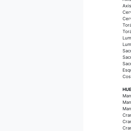
Axi
Cerv
Cer
Tor
Torá
Lum
Lum
Sac
Sac
Sac
Esq
Cost
HUE
Man
Man
Man
Cra
Cra
Cra