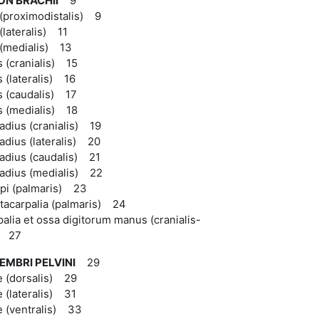
ON BRACHII
9
 (proximodistalis) 9
(lateralis) 11
 (medialis) 13
 (cranialis) 15
(lateralis) 16
 (caudalis) 17
 (medialis) 18
radius (cranialis) 19
radius (lateralis) 20
radius (caudalis) 21
radius (medialis) 22
pi (palmaris) 23
acarpalia (palmaris) 24
alia et ossa digitorum manus (cranialis-
s) 27
EMBRI PELVINI
29
 (dorsalis) 29
 (lateralis) 31
 (ventralis) 33