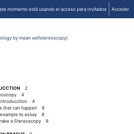
ste momento está usando el acceso para invitados
Acceder
eology by mean selfstereoscopy)
UCCTION
2
reoscopy 4
introducction 4
s that can happen 6
 example to essay 8
make a Stereoscopy 8