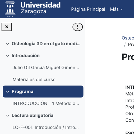
Salta al contenido principal
Página Principal
Más
Osteo
Osteología 3D en el gato mediante autoestereoscopía (Cat´s 3D osteology by mean selfstereoscopy)
Pr
Colapsar
Pr
Introducción
Colapsar
Julio Gil Garcia Miguel Gimeno Domíngu...
Pe
Materiales del curso
IN
Programa
Mét
Colapsar
Intr
INTRODUCCIÓN 1 Método de Autoestereos...
Pro
Otr
Lectura obligatoria
Colapsar
Con
LO-F-001. Introducción / Introduction (PDF).
ESQ