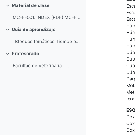
Material de clase
Esc
Colapsar
Escá
MC-F-001. INDEX (PDF) MC-F-002. INTRODUCCIÓN_IN...
Esc
Húm
Guía de aprendizaje
Colapsar
Húm
Húm
Bloques temáticos Tiempo previsto de apr...
Húm
Cúbi
Profesorado
Colapsar
Cúbi
Cúbi
Facultad de Veterinaria ...
Cúb
Car
Met
Met
(cr
ESQ
Cox
Coxa
Cox