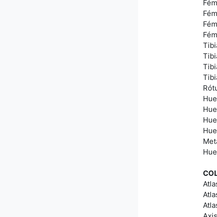
Fém
Fém
Fém
Fém
Tib
Tibi
Tib
Tib
Rót
Hue
Hues
Hue
Hue
Met
Hue
CO
Atla
Atl
Atla
Axi