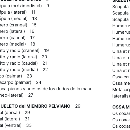
SKELET
ápula (próximodistal) 9
Scapula
pula (lateral) 11
Scapula 
ápula (medial) 13
Scapula
ero (craneal) 15
Humerus
ero (lateral) 16
Humerus 
ero (caudal) 17
Humerus
ero (medial) 18
Humerus
to y radio (craneal) 19
Ulna et 
to y radio (lateral) 20
Ulna et 
to y radio (caudal) 21
Ulna et 
ito y radio (medial) 22
Ulna et 
po (palmar) 23
Ossa car
acarpo (palmar) 24
Ossa met
acarpianos y huesos de los dedos de la mano
Metacarp
aneo-lateral) 27
laterali
UELETO del MIEMBRO PELVIANO
29
OSSA M
al (dorsal) 29
Os coxae
l (lateral) 31
Os coxae
al (ventral) 33
Os coxae