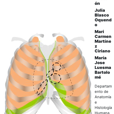
ón
Julia
Blasco
Oquend
o
Mari
Carmen
Martíne
z
Ciriano
María
Jose
Luesma
Bartolo
mé
Departam
ento de
Anatomía
e
Histología
Humana.