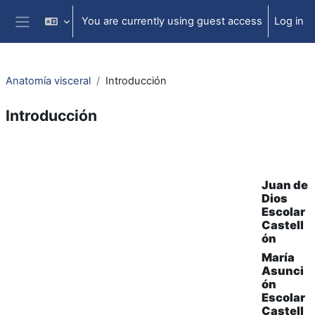
Skip to main content
You are currently using guest access
Log in
Side panel
Anatomía visceral
Introducción
Introducción
Section outline
Juan de
Dios
Escolar
Castell
ón
María
Asunci
ón
Escolar
Castell