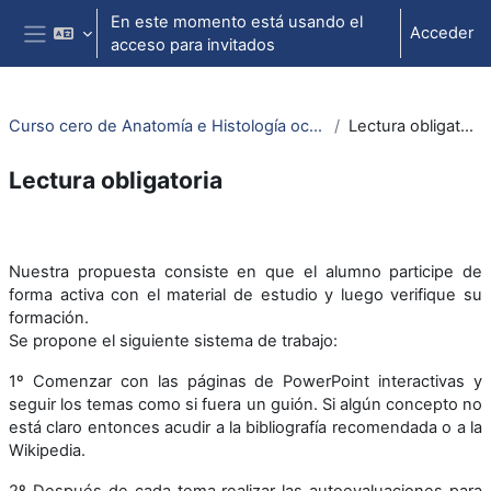
Salta al contenido principal
En este momento está usando el
Acceder
acceso para invitados
Panel lateral
Curso cero de Anatomía e Histología ocular
Lectura obligatoria
Lectura obligatoria
Perfilado de sección
Nuestra propuesta consiste en que el alumno participe de
forma activa con el material de estudio y luego verifique su
formación.
Se propone el siguiente sistema de trabajo:
1º Comenzar con las páginas de PowerPoint interactivas y
seguir los temas como si fuera un guión. Si algún concepto no
está claro entonces acudir a la bibliografía recomendada o a la
Wikipedia.
2º Después de cada tema realizar las autoevaluaciones para