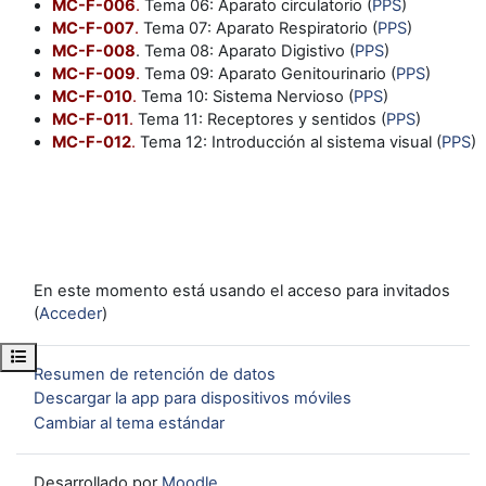
MC-F-006
.
Tema 06: Aparato circulatorio (
PPS
)
MC-F-007
.
Tema 07: Aparato Respiratorio (
PPS
)
MC-F-008
. Tema 08: Aparato Digistivo (
PPS
)
MC-F-009
.
Tema 09: Aparato Genitourinario (
PPS
)
MC-F-010
.
Tema 10: Sistema Nervioso (
PPS
)
MC-F-011
.
Tema 11: Receptores y sentidos (
PPS
)
MC-F-012
.
Tema 12: Introducción al sistema visual (
PPS
)
En este momento está usando el acceso para invitados
(
Acceder
)
Abrir índice del curso
Resumen de retención de datos
Descargar la app para dispositivos móviles
Cambiar al tema estándar
Desarrollado por
Moodle