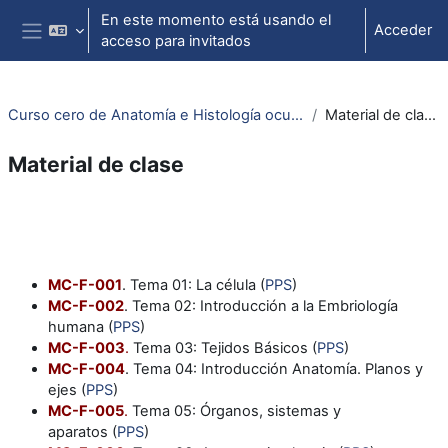
Salta al contenido principal
En este momento está usando el
Acceder
acceso para invitados
Panel lateral
Curso cero de Anatomía e Histología ocular
Material de clase
Material de clase
Perfilado de sección
MC-F-001
. Tema 01: La célula (
PPS
)
MC-F-002
. Tema 02: Introducción a la Embriología
humana (
PPS
)
MC-F-003
.
Tema 03: Tejidos Básicos (
PPS
)
MC-F-004
. Tema 04: Introducción Anatomía. Planos y
ejes (
PPS
)
MC-F-005
.
Tema 05: Órganos, sistemas y
aparatos (
PPS
)