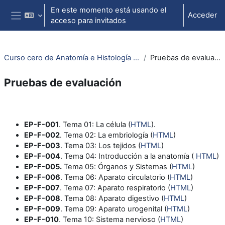
Salta al contenido principal
En este momento está usando el
Acceder
acceso para invitados
Panel lateral
Curso cero de Anatomía e Histología ocular
Pruebas de evaluación
Pruebas de evaluación
Perfilado de sección
EP-F-001
. Tema 01: La célula (
HTML
).
EP-F-002
. Tema 02: La embriología (
HTML
)
EP-F-003
. Tema 03: Los tejidos (
HTML
)
EP-F-004
. Tema 04: Introducción a la anatomía (
HTML
)
EP-F-005.
Tema 05: Órganos y Sistemas (
HTML
)
EP-F-006
. Tema 06: Aparato circulatorio (
HTML
)
EP-F-007
. Tema 07: Aparato respiratorio (
HTML
)
EP-F-008
. Tema 08: Aparato digestivo (
HTML
)
EP-F-009
. Tema 09: Aparato urogenital (
HTML
)
EP-F-010
. Tema 10: Sistema nervioso (
HTML
)