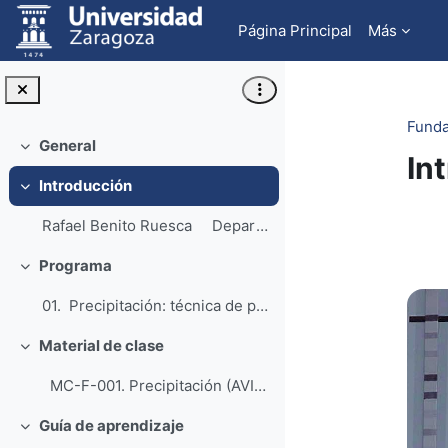
Salta al contenido principal
Página Principal
Más
Funda
General
Colapsar
In
Introducción
Colapsar
Pe
Rafael Benito Ruesca Departament...
Programa
Colapsar
01. Precipitación: técnica de precipitación. ...
Material de clase
Colapsar
MC-F-001. Precipitación (AVI). Descripción: téc...
Guía de aprendizaje
Colapsar