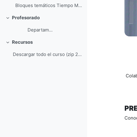
Bloques temáticos Tiempo Material de ap...
Profesorado
Colapsar
Departam...
Recursos
Colapsar
Descargar todo el curso (zip 208,3MB)
Line
Colab
PR
Conoc