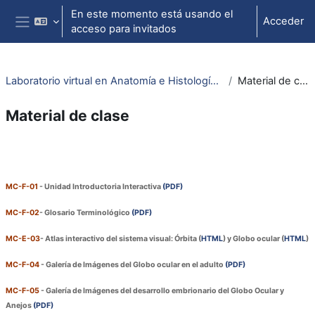
Salta al contenido principal
En este momento está usando el
Acceder
acceso para invitados
Panel lateral
Laboratorio virtual en Anatomía e Histología Ocular
Material de clase
Material de clase
Perfilado de sección
MC-F-01
- Unidad Introductoria Interactiva
(PDF)
MC-F-02
-
Glosario Terminológico
(PDF)
MC-E-03
-
Atlas interactivo del sistema visual: Órbita (
HTML
) y Globo ocular (
HTML
)
MC-F-04
-
Galería de Imágenes del Globo ocular en el adulto
(PDF)
MC-F-05
-
Galería de Imágenes del desarrollo embrionario del Globo Ocular y
Anejos
(PDF)