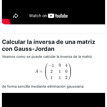
Calcular la inversa de una matriz
con Gauss-Jordan
Veamos como se puede calcular la inversa de la matriz
⎛
⎞
−
1
0
4
⎜
⎟
=
2
1
0
⎝
⎠
A
A
=
(
−
1
0
4
2
1
0
1
1
2
)
1
1
2
de forma sencilla mediante eliminación gaussiana: