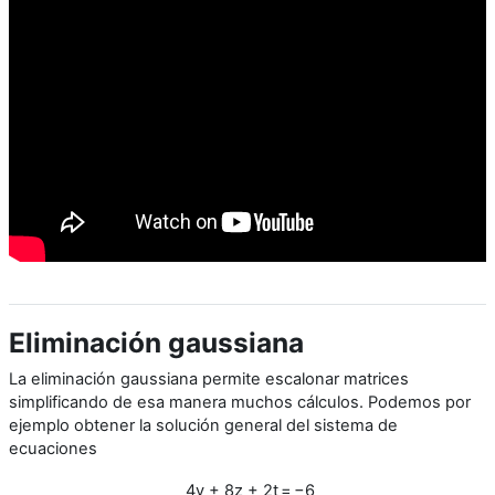
Eliminación gaussiana
La eliminación gaussiana permite escalonar matrices
simplificando de esa manera muchos cálculos. Podemos por
ejemplo obtener la solución general del sistema de
ecuaciones
4y + 8z + 2t
=
−
6