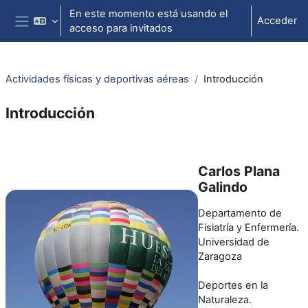
Salta al contenido principal
En este momento está usando el
Acceder
acceso para invitados
Panel lateral
Actividades físicas y deportivas aéreas
Introducción
Introducción
Perfilado de sección
Carlos Plana
Galindo
Departamento de
Fisiatría y Enfermería.
Universidad de
Zaragoza
Deportes en la
Naturaleza.