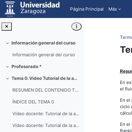
Salta al contenido principal
Página Principal
Más
Termo
Información general del curso
Colapsar
Te
Información general del curso
Pe
Profesorado *
Colapsar
Resum
Tema 0. Video Tutorial de la aplicación Engineering Equation Solver (EES)
Colapsar
En es
el flu
RESUMEN DEL CONTENIDO TEMA 0
En el
ÍNDICE DEL TEMA 0
ciclo
cálcul
Vídeo docente: Tutorial de la aplicación Engineering Equation Solver EES: Nivel Básico (Parte 1)
En el
Vídeo docente: Tutorial de la aplicación Engineering Equation Solver EES: Nivel Básico (Parte 2)
Ranki