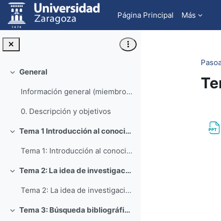
Salta al contenido principal
Página Principal
Más
Pasoa
General
Colapsar
Te
Información general (miembros equipo)
Pe
0. Descripción y objetivos
Tema 1 Introducción al conocimiento científico
Colapsar
Tema 1: Introducción al conocimiento científico
Tema 2: La idea de investigación
Colapsar
Tema 2: La idea de investigación
Tema 3: Búsqueda bibliográfica
Colapsar