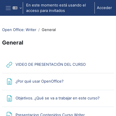
Salta al contenido principal
En este momento está usando el
Acceder
acceso para invitados
Panel lateral
Open Office: Writer
General
General
Perfilado de sección
URL
VIDEO DE PRESENTACIÓN DEL CURSO
Página
¿Por qué usar OpenOffice?
Página
Objetivos. ¿Qué se va a trabajar en este curso?
Archivo
Presentacion Contenidos Curso Writer