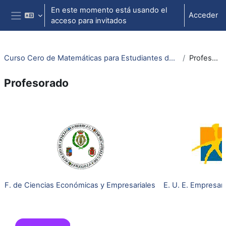
Salta al contenido principal
En este momento está usando el
Acceder
acceso para invitados
Panel lateral
Curso Cero de Matemáticas para Estudiantes de Empresariales
Profesorado
Profesorado
Perfilado de sección
F. de Ciencias Económicas
y Empresariales
E. U. E. Empresar