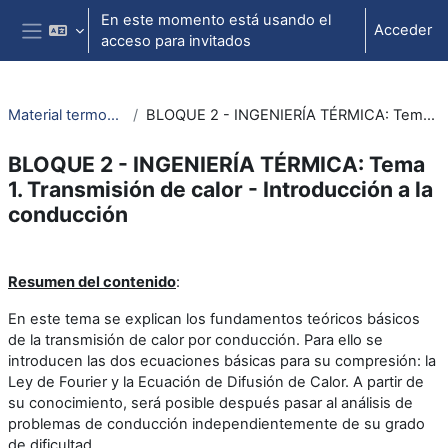
Salta al contenido principal
En este momento está usando el
Acceder
acceso para invitados
Panel lateral
Material termodinámica e ing. térmica
BLOQUE 2 - INGENIERÍA TÉRMICA: Tema 1. Transmisión de calor - Introducción a la conducción
BLOQUE 2 - INGENIERÍA TÉRMICA: Tema
1. Transmisión de calor - Introducción a la
conducción
Perfilado de sección
Resumen del contenido
:
En este tema se explican los fundamentos teóricos básicos
de la transmisión de calor por conducción. Para ello se
introducen las dos ecuaciones básicas para su compresión: la
Ley de Fourier y la Ecuación de Difusión de Calor. A partir de
su conocimiento, será posible después pasar al análisis de
problemas de conducción independientemente de su grado
de dificultad.