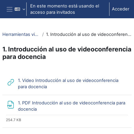
Salta al contenido principal
En este momento está usando el
Acceder
acceso para invitados
Panel lateral
Herramientas videoconf.
1. Introducción al uso de videoconferencia para docencia
1. Introducción al uso de videoconferencia
para docencia
Perfilado de sección
1. Video Introducción al uso de videoconferencia
URL
para docencia
1. PDF Introducción al uso de videoconferencia para
Archivo
docencia
254.7 KB