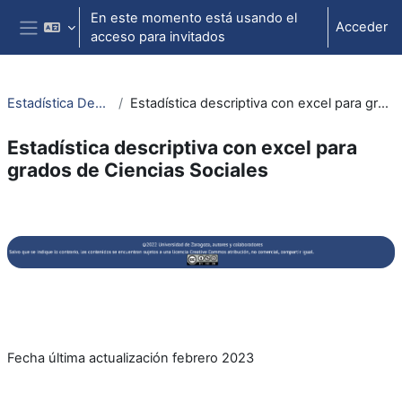
Salta al contenido principal
En este momento está usando el
Acceder
acceso para invitados
Panel lateral
Estadística Descrip. Excel
Estadística descriptiva con excel para grados de Ciencias Sociales
Estadística descriptiva con excel para
grados de Ciencias Sociales
Perfilado de sección
Fecha última actualización febrero 2023