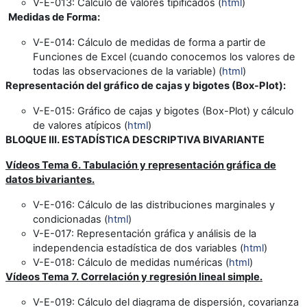
V-E-013
: Cálculo de valores tipificados (
html
)
Medidas de Forma:
V-E-014
: Cálculo de medidas de forma a partir de
Funciones de Excel (cuando conocemos los valores de
todas las observaciones de la variable) (
html
)
Representación del gráfico de cajas y bigotes (Box-Plot):
V-E-015
: Gráfico de cajas y bigotes (Box-Plot) y cálculo
de valores atípicos (
html
)
BLOQUE III. ESTADÍSTICA DESCRIPTIVA BIVARIANTE
Vídeos Tema 6. Tabulación y representación gráfica de
datos bivariantes.
V-E-016
: Cálculo de las distribuciones marginales y
condicionadas (
html
)
V-E-017
: Representación gráfica y análisis de la
independencia estadística de dos variables (
html
)
V-E-018
: Cálculo de medidas numéricas (
html
)
Vídeos
Tema 7. Correlación y regresión lineal simple.
V-E-019
: Cálculo del diagrama de dispersión, covarianza