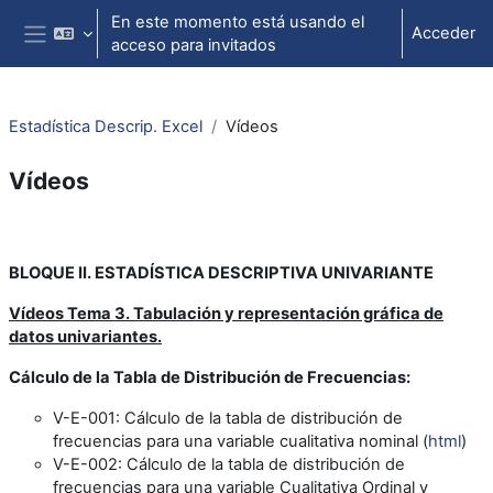
Salta al contenido principal
En este momento está usando el
Acceder
acceso para invitados
Panel lateral
Estadística Descrip. Excel
Vídeos
Vídeos
Perfilado de sección
BLOQUE II. ESTADÍSTICA DESCRIPTIVA UNIVARIANTE
Vídeos Tema 3. Tabulación y representación gráfica de
datos univariantes.
Cálculo de la Tabla de Distribución de Frecuencias:
V-E-001
: Cálculo de la tabla de distribución de
frecuencias para una variable cualitativa nominal (
html
)
V-E-002
: Cálculo de la tabla de distribución de
frecuencias para una variable Cualitativa Ordinal y