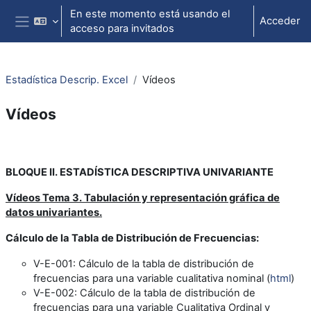
Salta al contenido principal
En este momento está usando el
Acceder
acceso para invitados
Panel lateral
Estadística Descrip. Excel
Vídeos
Vídeos
Perfilado de sección
BLOQUE II. ESTADÍSTICA DESCRIPTIVA UNIVARIANTE
Vídeos Tema 3. Tabulación y representación gráfica de
datos univariantes.
Cálculo de la Tabla de Distribución de Frecuencias:
V-E-001
: Cálculo de la tabla de distribución de
frecuencias para una variable cualitativa nominal (
html
)
V-E-002
: Cálculo de la tabla de distribución de
frecuencias para una variable Cualitativa Ordinal y