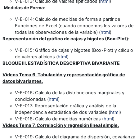
V-E-013
: Cálculo de valores tipificados (
html
)
Medidas de Forma:
V-E-014
: Cálculo de medidas de forma a partir de
Funciones de Excel (cuando conocemos los valores de
todas las observaciones de la variable) (
html
)
Representación del gráfico de cajas y bigotes (Box-Plot):
V-E-015
: Gráfico de cajas y bigotes (Box-Plot) y cálculo
de valores atípicos (
html
)
BLOQUE III. ESTADÍSTICA DESCRIPTIVA BIVARIANTE
Vídeos Tema 6. Tabulación y representación gráfica de
datos bivariantes.
V-E-016
: Cálculo de las distribuciones marginales y
condicionadas (
html
)
V-E-017
: Representación gráfica y análisis de la
independencia estadística de dos variables (
html
)
V-E-018
: Cálculo de medidas numéricas (
html
)
Vídeos
Tema 7. Correlación y regresión lineal simple.
V-E-019
: Cálculo del diagrama de dispersión, covarianza