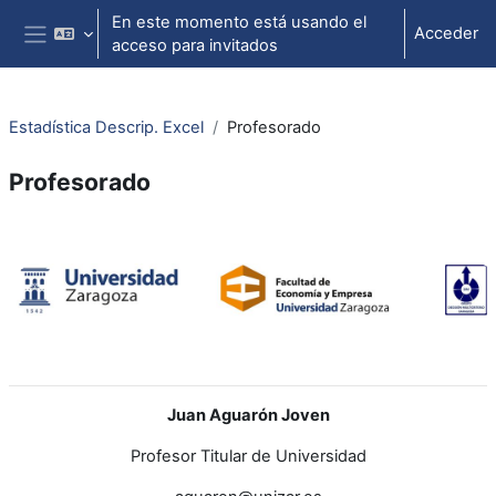
Salta al contenido principal
En este momento está usando el
Acceder
acceso para invitados
Panel lateral
Estadística Descrip. Excel
Profesorado
Profesorado
Perfilado de sección
Juan Aguarón Joven
Profesor Titular de Universidad