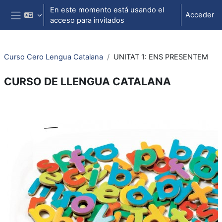
Salta al contenido principal
En este momento está usando el
Acceder
acceso para invitados
Panel lateral
Curso Cero Lengua Catalana
UNITAT 1: ENS PRESENTEM
CURSO DE LLENGUA CATALANA
Perfilado de sección