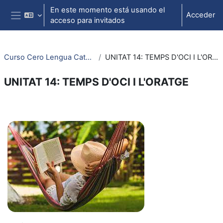
Salta al contenido principal
En este momento está usando el
Acceder
acceso para invitados
Panel lateral
Curso Cero Lengua Catalana
UNITAT 14: TEMPS D'OCI I L'ORATGE
UNITAT 14: TEMPS D'OCI I L'ORATGE
Perfilado de sección