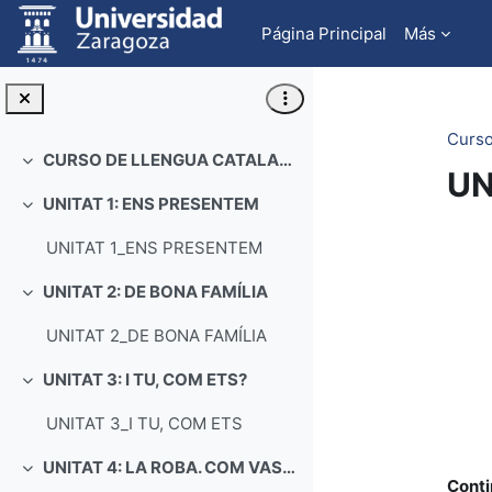
Salta al contenido principal
Página Principal
Más
Curso
CURSO DE LLENGUA CATALANA
Colapsar
UN
UNITAT 1: ENS PRESENTEM
Colapsar
Pe
UNITAT 1_ENS PRESENTEM
UNITAT 2: DE BONA FAMÍLIA
Colapsar
UNITAT 2_DE BONA FAMÍLIA
UNITAT 3: I TU, COM ETS?
Colapsar
UNITAT 3_I TU, COM ETS
UNITAT 4: LA ROBA. COM VAS VESTIT?
Colapsar
Conti