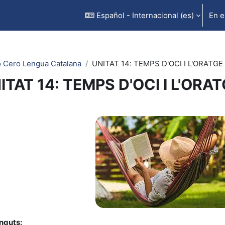
Español - Internacional ‎(es)‎
En e
 Cero Lengua Catalana
UNITAT 14: TEMPS D'OCI I L'ORATGE
ITAT 14: TEMPS D'OCI I L'ORA
rfilado de sección
nguts: