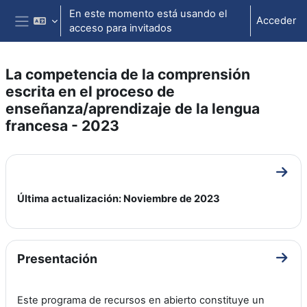
Salta al contenido principal
En este momento está usando el
Acceder
acceso para invitados
Panel lateral
La competencia de la comprensión
escrita en el proceso de
enseñanza/aprendizaje de la lengua
francesa - 2023
Perfilado de sección
Ir a 
Última actualización: Noviembre de 2023
Presentación
Ir a 
Este programa de recursos en abierto constituye un